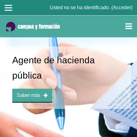
Usted no se ha identificado. (
Acceder
)
Salta al contenido principal
Agente de hacienda
pública
Saber más